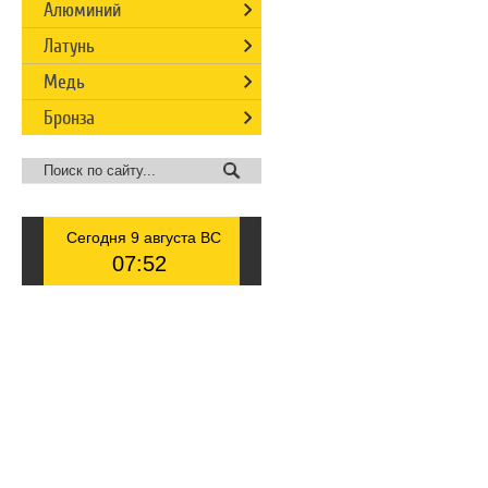
Алюминий
Латунь
Медь
Бронза
Сегодня 9 августа ВС
07
:
52