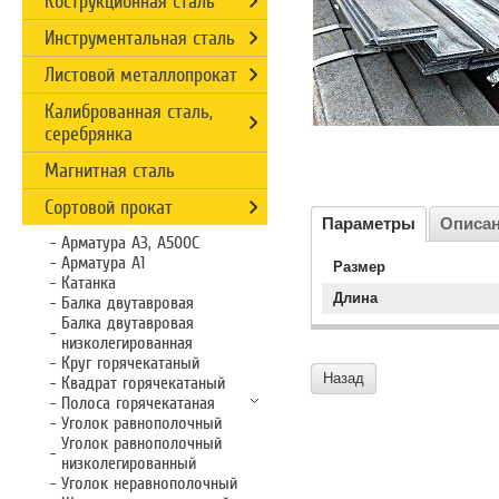
Кострукционная сталь
Инструментальная сталь
Листовой металлопрокат
Калиброванная сталь,
серебрянка
Магнитная сталь
Сортовой прокат
Параметры
Описа
Арматура А3, А500С
Арматура А1
Размер
Катанка
Длина
Балка двутавровая
Балка двутавровая
низколегированная
Круг горячекатаный
Назад
Квадрат горячекатаный
Полоса горячекатаная
Уголок равнополочный
Уголок равнополочный
низколегированный
Уголок неравнополочный