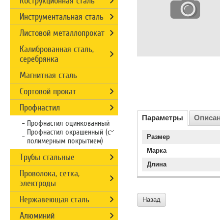
Кострукционная сталь
Инструментальная сталь
Листовой металлопрокат
Калиброванная сталь,
серебрянка
Магнитная сталь
Сортовой прокат
Профнастил
Параметры
Описа
Профнастил оцинкованный
Профнастил окрашенный (с
Размер
полимерным покрытием)
Марка
Трубы стальные
Длина
Проволока, сетка,
электроды
Нержавеющая сталь
Назад
Алюминий