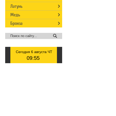
Латунь
Медь
Бронза
Сегодня 6 августа ЧТ
09
:
55