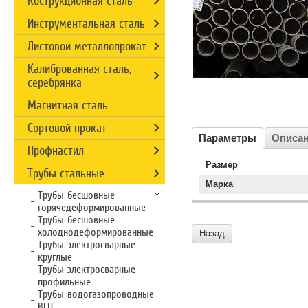
Кострукционная сталь
Инструментальная сталь
Листовой металлопрокат
Калиброванная сталь,
серебрянка
Магнитная сталь
Сортовой прокат
Параметры
Описа
Профнастил
Размер
Трубы стальные
Марка
Трубы бесшовные
горячедеформированные
Трубы бесшовные
холоднодеформированные
Назад
Трубы электросварные
круглые
Трубы электросварные
профильные
Трубы водогазопроводные
ВГП