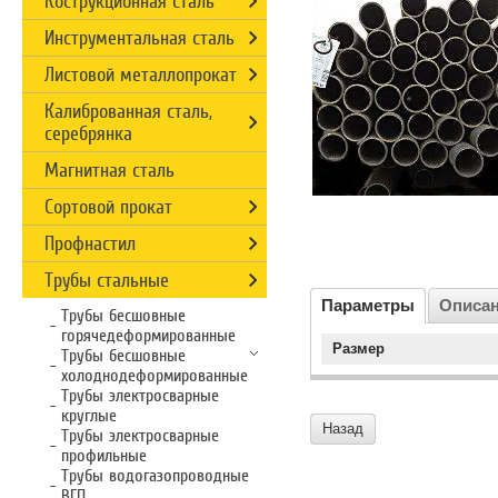
Кострукционная сталь
Инструментальная сталь
Листовой металлопрокат
Калиброванная сталь,
серебрянка
Магнитная сталь
Сортовой прокат
Профнастил
Трубы стальные
Параметры
Описа
Трубы бесшовные
горячедеформированные
Размер
Трубы бесшовные
холоднодеформированные
Трубы электросварные
круглые
Назад
Трубы электросварные
профильные
Трубы водогазопроводные
ВГП